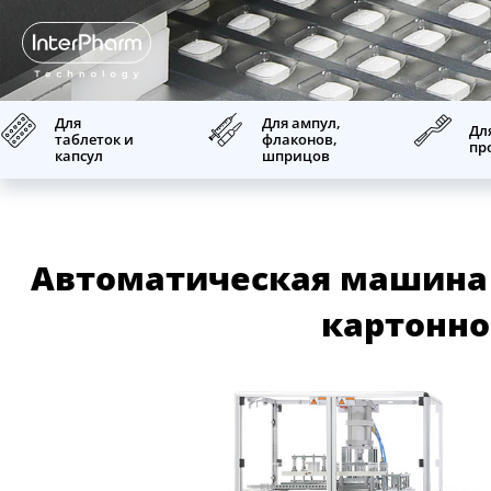
Для
Для ампул,
Дл
таблеток и
флаконов,
пр
капсул
шприцов
Автоматическая машина 
картонн