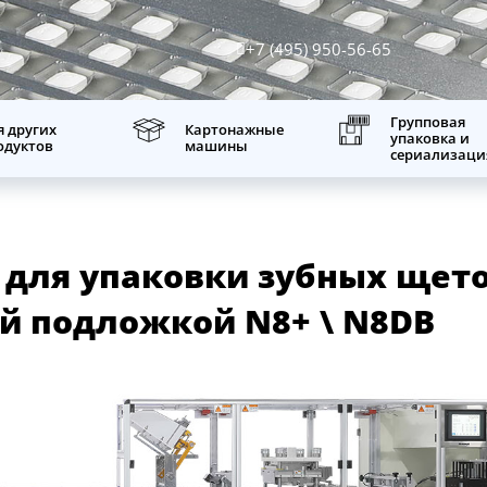
+7 (495) 950-56-65
Групповая
я других
Картонажные
упаковка и
одуктов
машины
сериализаци
для упаковки зубных щеток
ой подложкой
N8+ \ N8DB