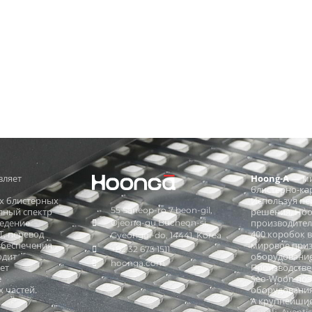
вляет
Hoong-A
— ми
блистерно-ка
х блистерных
Используя пе
55 Saneop-ro 7 beon-gil,
лный спектр
решения, Hoo
ведение
производител
Ojeong-gu Bucheon-si,
, перевод
400 коробок 
Gyeonggi-do, 14441, Korea
обеспечения
мировое приз
+82 32 675 1511
одит
оборудование 
hoonga.com
ет
Производстве
е
Seo-Woon поз
 частей.
оборудования 
A крупнейшие