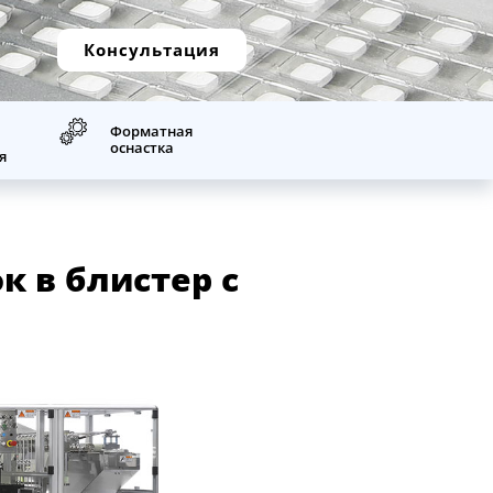
Консультация
Форматная
оснастка
я
 в блистер с