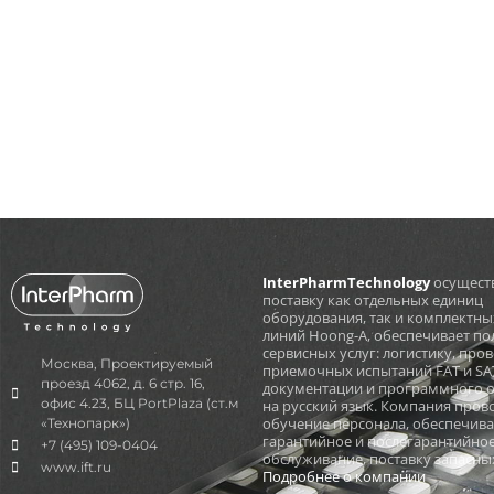
InterPharmTechnology
осущест
поставку как отдельных единиц
оборудования, так и комплектны
линий Hoong-A, обеспечивает по
сервисных услуг: логистику, про
Москва, Проектируемый
приемочных испытаний FAT и SAT
проезд 4062, д. 6 стр. 16,
документации и программного 
офис 4.23, БЦ PortPlaza (ст.м
на русский язык. Компания пров
обучение персонала, обеспечива
«Технопарк»)
гарантийное и послегарантийно
+7 (495) 109-0404
обслуживание, поставку запасных
www.ift.ru
Подробнее о компании