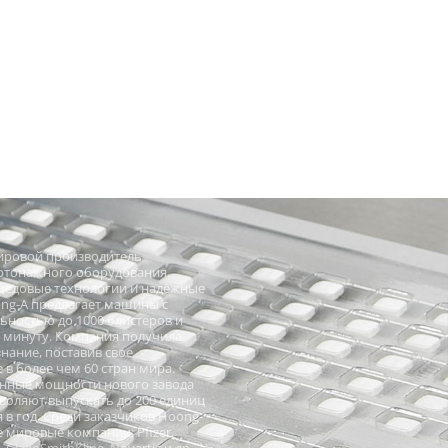
ровой производитель
ртонажного оборудования.
редовые технологии и надёжные
ng-A предлагает машины с
ьностью до 1000 блистеров и
в минуту. Компания получила
нание, поставив свое
в более чем 60 стран мира.
нные мощности нового завода
воляют выпускать до 200 единиц
в год. Среди заказчиков Hoong-
 мировые компании: Pfizer,