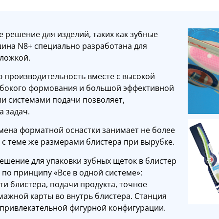
 решение для изделий, таких как зубные
ашина N8+ специально разработана для
дложкой.
 производительность вместе с высокой
убокого формования и большой эффективной
ми системами подачи позволяет,
 задач.
смена форматной оснастки занимает не более
а с теме же размерами блистера при вырубке.
шение для упаковки зубных щеток в блистер
по принципу «Все в одной системе»:
и блистера, подачи продукта, точное
умажной карты во внутрь блистера. Станция
 привлекательной фигурной конфигурации.