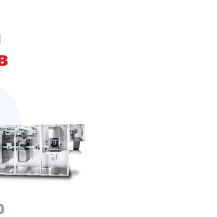
ы
в
0