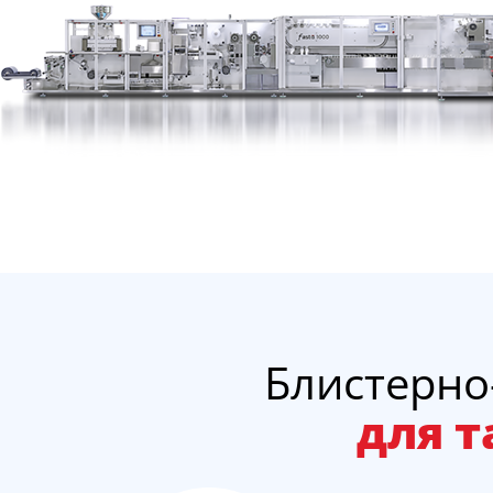
Блистерн
для т