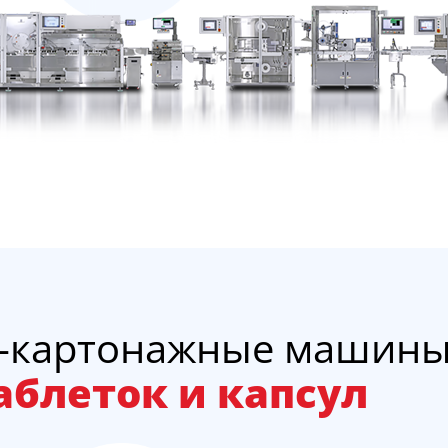
о-картонажные машин
аблеток и капсул