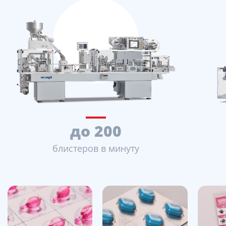
до 200
блистеров в минуту