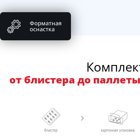
Форматная
оснастка
Комплект
от блистера до паллеты