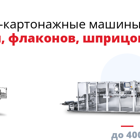
о-картонажные машин
, флаконов, шприцо
до 40